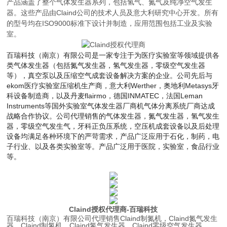
产品涵盖了整个气体发生器系列，包括氢气、氮气及纯净空气发生
器。这些产品由Claind公司的技术人员及意大利研究中心开发。所有
的型号均在ISO9000标准下设计并制造，应用范围包括工业及实验
室。
百瑞科技（南京）有限公司是一家专注于为医疗实验室等领域提供各
类气体发生器（包括氮气发生器，氢气发生器，零级空气发生器
等），真空泵以及压缩空气成套设备解决方案的企业。公司先后与
ekom医疗实验室压缩机生产商，
意大利Werther，
奥地利Metasys牙
科设备制造商，以及丹麦flairmo，德国INMATEC，法国Leman
Instruments等国外实验室气体发生器厂商机气体分离系统厂商达成
战略合作协议。公司代理销售的气体发生器，氮气发生器，氢气发生
器，零级空气发生气，牙科正负压系统，空压机成套设备以及后处理
设备均满足各种环境下的严苛需求，产品广泛应用于石化，制药，电
子行业、以及各类实验室等。产品
广泛用于医院，实验室，食品行业
等。
Claind授权代理商
-百瑞科技
百瑞科技（南京）有限公司代理销售Claind
制氮机
，
Claind
氮气发生
器，Claind制氢机，
Claind
氢气发生器。Claind零级空气发生器。