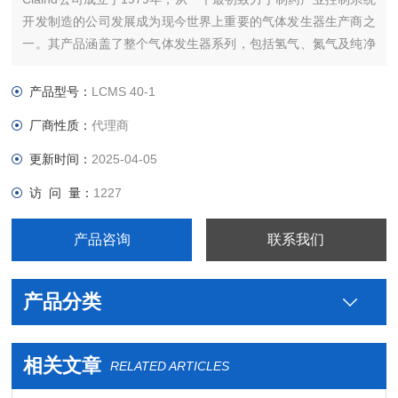
开发制造的公司发展成为现今世界上重要的气体发生器生产商之
一。其产品涵盖了整个气体发生器系列，包括氢气、氮气及纯净
空气发生器。这些产品由Claind公司的技术人员及意大利研究中
心开发。所有的型号均在ISO9000标准下设计并制造，应用范围
产品型号：
LCMS 40-1
包括工业及实验室。
厂商性质：
代理商
更新时间：
2025-04-05
访 问 量：
1227
产品咨询
联系我们
产品分类
相关文章
RELATED ARTICLES