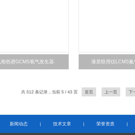
气相色谱GCMS氢气发生器
液质联用仪LCMS
共 512 条记录，当前 5 / 43 页
首页
上一页
下
新闻动态
技术文章
荣誉资质
|
|
|
|