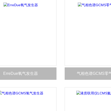
ErreDue氧气发生器
气相色谱GCMS零