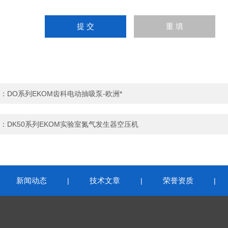
：
DO系列EKOM齿科电动抽吸泵-欧洲*
：
DK50系列EKOM实验室氮气发生器空压机
新闻动态
技术文章
荣誉资质
|
|
|
|