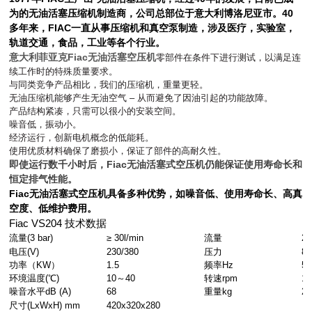
为的无油活塞压缩机制造商，公司总部位于意大利博洛尼亚市。40
多年来，FIAC一直从事压缩机和真空泵制造，涉及医疗，实验室，
轨道交通，食品，工业等各个行业。
意大利菲亚克Fiac无油活塞空压机
零部件在条件下进行测试，以满足连
续工作时的特殊质量要求。
与同类竞争产品相比，我们的压缩机，重量更轻。
无油压缩机能够产生无油空气 – 从而避免了因油引起的功能故障。
产品结构紧凑，只需可以很小的安装空间。
噪音低，振动小。
经济运行，创新电机概念的低能耗。
使用优质材料确保了磨损小，保证了部件的高耐久性。
即使运行数千小时后，Fiac无油活塞式空压机仍能保证使用寿命长和
恒定排气性能。
Fiac无油活塞式空压机
具备多种优势，如噪音低、使用寿命长、高真
空度、低维护费用。
Fiac VS204
技术数据
流量(3 bar)
≥ 30l/min
流量
20
电压(V)
230/380
压力
8b
功率（KW）
1.5
频率Hz
50
环境温度(℃)
10
～40
转速rpm
14
噪音水平dB (A)
68
重量kg
25
尺寸(LxWxH) mm
420x320x280