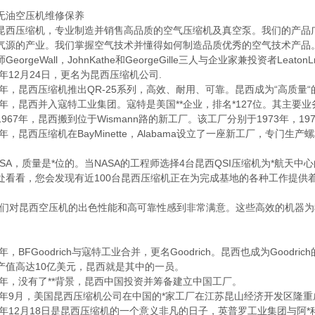
油空压机维修保养
压缩机，专业制造并销售高品质的空气压缩机及真空泵。我们的产品广
气源的产业。我们掌握空气技术并懂得如何制造品质优秀的空气技术产品。
orgeWall，JohnKathe和GeorgeGille三人与企业家兼投资者Lea
4年12月24日，更名为昆西压缩机公司.
年，昆西压缩机推出QR-25系列，高效、耐用、可靠。昆西成为“高质量“
年，昆西并入寇特工业集团。寇特是美国**企业，排名*127位。其主要业
967年，昆西搬到位于Wismann路的新工厂。该工厂分别于1973年，197
，昆西压缩机在BayMinette，Alabama设立了一座新工厂，专门生产
A，质量是*位的。当NASA的工程师选择4台昆西QSI压缩机为*航天中
处看看，您会发现有近100台昆西压缩机正在为完成基地的各种工作提供
对昆西空压机的出色性能和高可靠性感到非常满意。这些高效的机器为
，BFGoodrich与寇特工业合并，更名Goodrich。昆西也成为Goodri
产值高达10亿美元，昆西就是其中的一员。
年，没有了**背景，昆西中国投资并筹备建立中国工厂。
年9月，美国昆西压缩机公司在中国的*家工厂在江苏昆山经济开发区隆重
年12月18日是昆西压缩机的一个意义非凡的日子，英普罗工业集团与阿*