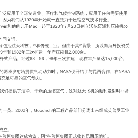
泛应用于全球制造业、医疗和气候控制系统，应用于任何需要使用
因为我们从1920年开始就一直致力于压缩空气技术行业。
tonLrwin和他的儿子Mac一起于1920年7月20日创立沃尔泵浦和压缩机公
的同义词。
务包括航天科技，**和传统工业。但由于其**背景，所以向海外投资受
9年和1982年三次扩建，年产压缩机2,000台。
螺杆式产品。经过88，96，98年三次扩建，现在年产量达15,000台。
心的两座发射塔提供气动动力时，NASA便开始了与昆西合作。在NASA
着充足可靠的空气动力。
我们提供了洁净、干燥的压缩空气，这对航天飞机的顺利发射时非常
ch的一员。2002年，Goodrich的工程产品部门分离出来组成英普罗工业
成立。
科普柯集团达成协议，阿*科普柯集团正式收购昆西压缩机。