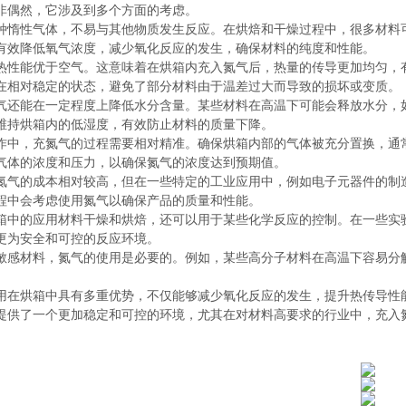
非偶然，它涉及到多个方面的考虑。
种惰性气体，不易与其他物质发生反应。在烘焙和干燥过程中，很多材料
有效降低氧气浓度，减少氧化反应的发生，确保材料的纯度和性能。
热性能优于空气。这意味着在烘箱内充入氮气后，热量的传导更加均匀，
在相对稳定的状态，避免了部分材料由于温差过大而导致的损坏或变质。
气还能在一定程度上降低水分含量。某些材料在高温下可能会释放水分，
维持烘箱内的低湿度，有效防止材料的质量下降。
作中，充氮气的过程需要相对精准。确保烘箱内部的气体被充分置换，通
气体的浓度和压力，以确保氮气的浓度达到预期值。
氮气的成本相对较高，但在一些特定的工业应用中，例如电子元器件的制
程中会考虑使用氮气以确保产品的质量和性能。
箱中的应用材料干燥和烘焙，还可以用于某些化学反应的控制。在一些实
更为安全和可控的反应环境。
敏感材料，氮气的使用是必要的。例如，某些高分子材料在高温下容易分
用在烘箱中具有多重优势，不仅能够减少氧化反应的发生，提升热传导性
提供了一个更加稳定和可控的环境，尤其在对材料高要求的行业中，充入