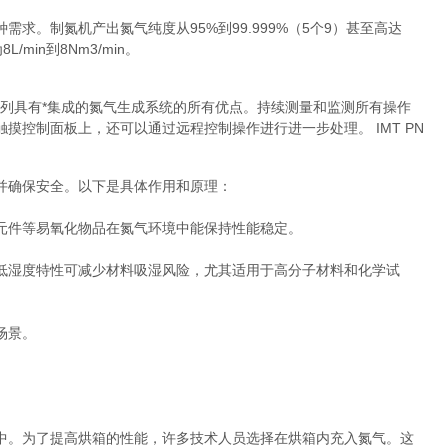
种需求。制氮机产出氮气纯度从95%到99.999%（5个9）甚至高达
/min到8Nm3/min。
Touch 系列具有*集成的氮气生成系统的所有优点。持续测量和监测所有操作
触摸控制面板上，还可以通过远程控制操作进行进一步处理。 IMT PN
并确保安全
。以下是具体作用和原理：
元件等易氧化物品在氮气环境中能保持性能稳定。
低湿度特性可减少材料吸湿风险，尤其适用于
高分子材料和
化学试
场景。
中。为了提高烘箱的性能，许多技术人员选择在烘箱内充入氮气。这