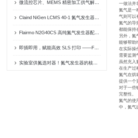
微流控芯片、MEMS 精密加工供气解决方案
一做法并
氮气是一
气则可以
Claind NiGen LCMS 40-1 氮气发生器维修案例
氮气的导
都能保持
Flairmo N2G40CS 高纯氮气发生器配套 MF-3D 动态配气装置应用案例
另外，氮
能够帮助
即插即用，赋能高效 SLS 打印 ——FLAIRMO 氮气发生器应用成功案例
在实际操
需要监测
虽然充入
实验室供氮选对器！氮气发生器的核心性能与选型攻略
在生产过
氮气在烘
提供一个
对于一些
完整性。
氮气的使
中，氮气