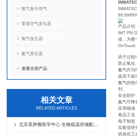
INMAT
氢气集中供气
INMAT
99.999
零级空气发生器
产品介绍
IMT P
氢气发生器
值，为整
OnTo
氮气发生器
烘干过程
防止氧化
查看全部产品
氮气作为
提高干燥
氮气的
热
剂。
安全防护
相关文章
氮气可降
RELATED ARTICLES
应用领域
食品工业
电子制造
北京某肿瘤医学中心 生物低温存储配套一体式氮气发生器
实验室研
烘箱在工