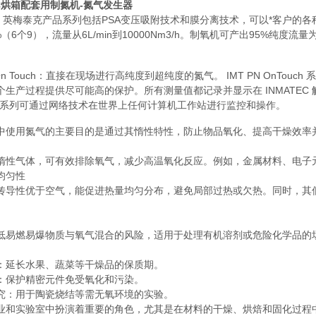
EC烘箱配套用制氮机-氮气发生器
EC 英梅泰克产品系列包括PSA变压吸附技术和膜分离技术，可以*客户的各
9%（6个9），流量从6L/min到10000Nm3/h。制氧机可产出95%纯度流量为8L
N On Touch：直接在现场进行高纯度到超纯度的氮气。 IMT PN On
个生产过程提供尽可能高的保护。所有测量值都记录并显示在 INMATEC 
uch 系列可通过网络技术在世界上任何计算机工作站进行监控和操作。
中使用氮气的主要目的是通过其惰性特性，防止物品氧化、提高干燥效率
惰性气体，可有效排除氧气，减少
高温氧化反应。例如，
金属材料、
电子
均匀性
传导性优于空气，能促进热量均匀分布，避免局部过热或欠热。同时，其
低
易燃易爆物质与氧气混合的风险，适用于处理
有机溶剂或
危险化学品的
：延长水果、蔬菜等干燥品的保质期。
：保护
精密元件免受氧化和污染。
究：用于
陶瓷烧结等需无氧环境的实验。
业和实验室中扮演着重要的角色，尤其是在材料的干燥、烘焙和固化过程